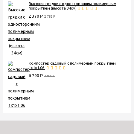
Высокие грядки с односторонним полимерным
покрытием (высота 34см)
2 370
Р
2 785
Р
Компостер садовый с полимерным покрытием
1х1х1.06
6 790
Р
7 990
Р