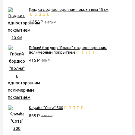
Грядки с односторонним покрытием 15 см
1 255
Р
1 475
Р
Гибкий бордюр "Волна" с односторонним
полимерным покрытием
415
Р
490
Р
Клумба "Сота" 300
865
Р
1 015
Р